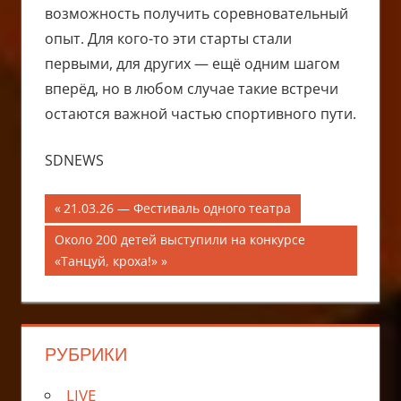
возможность получить соревновательный
опыт. Для кого-то эти старты стали
первыми, для других — ещё одним шагом
вперёд, но в любом случае такие встречи
остаются важной частью спортивного пути.
SDNEWS
Навигация
Предыдущая
21.03.26 — Фестиваль одного театра
запись;
по
Следующая
Около 200 детей выступили на конкурсе
запись:
«Танцуй, кроха!»
записям
РУБРИКИ
LIVE