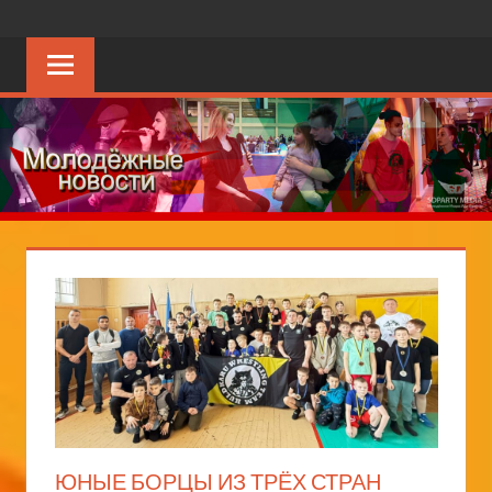
Перейти
SDPARTY.NET
молодёжный
к
портал
содержимому
ЮНЫЕ БОРЦЫ ИЗ ТРЁХ СТРАН