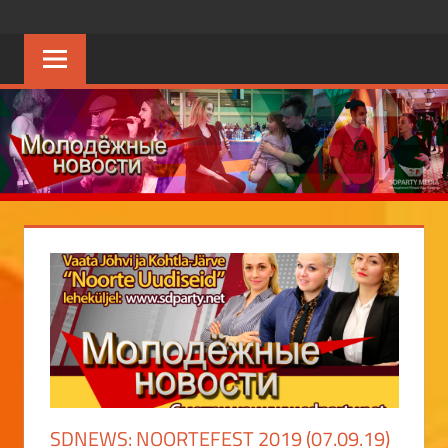
Перейти
SDPARTY.NET
молодёжный
к
портал
содержимому
SDNEWS: NOORTEFEST 2019 (07.09.19)