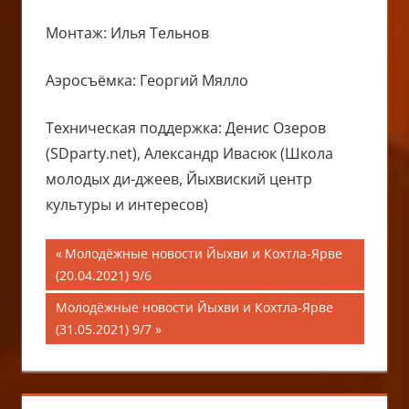
Монтаж: Илья Тельнов
Аэросъёмка: Георгий Мялло
Техническая поддержка: Денис Озеров
(SDparty.net), Александр Ивасюк (Школа
молодых ди-джеев, Йыхвиский центр
культуры и интересов)
Навигация
Предыдущая
Молодёжные новости Йыхви и Кохтла-Ярве
запись;
(20.04.2021) 9/6
по
Следующая
Молодёжные новости Йыхви и Кохтла-Ярве
записям
запись:
(31.05.2021) 9/7