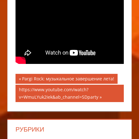
Навигация
Предыдущая
Pargi Rock: музыкальное завершение лета!
запись;
по
Следующая
https://www.youtube.com/watch?
запись:
v=WmuLYuk2Iek&ab_channel=SDparty
записям
РУБРИКИ