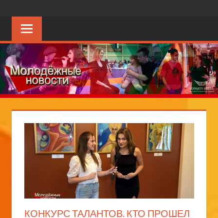
Перейти
SDPARTY.NET
молодёжный
к
портал
содержимому
КОНКУРС ТАЛАНТОВ. КТО ПРОШЕЛ