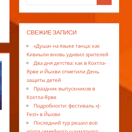
Поиск
для:
СВЕЖИЕ ЗАПИСИ
«Душа» на языке танца: как
Кивиыли вновь удивил зрителей
Два дня детства: как в Кохтла-
Ярве и Йыхви отметили День
защиты детей
Праздник выпускников в
Кохтла-Ярве
Подробности: фестиваль «J-
Fest» в Йыхви
Последний тур решил всё:
итоги семейного шахматного