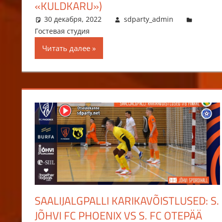
«KULDKARU»)
30 декабря, 2022
sdparty_admin
Гостевая студия
Читать далее
SAALIJALGPALLI KARIKAVÕISTLUSED: S.
JÕHVI FC PHOENIX VS S. FC OTEPÄÄ