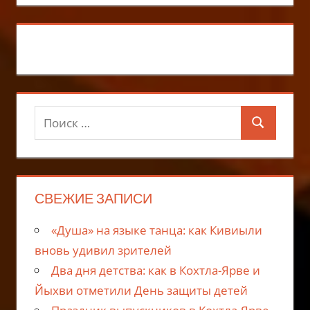
Поиск
Поиск
для:
СВЕЖИЕ ЗАПИСИ
«Душа» на языке танца: как Кивиыли
вновь удивил зрителей
Два дня детства: как в Кохтла-Ярве и
Йыхви отметили День защиты детей