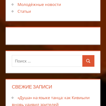
Молодёжные новости
Статьи
Поиск
Поиск
для:
СВЕЖИЕ ЗАПИСИ
«Душа» на языке танца: как Кивиыли
вновь удивил зрителей